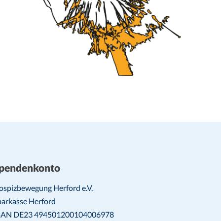
pendenkonto
ospizbewegung Herford e.V.
parkasse Herford
BAN DE23 494501200104006978